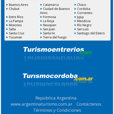
Buenos Aires
Catamarca
Chaco
Chubut
Ciudad de Buenos
Cordoba
Aires
Corrientes
Entre Ríos
Formosa
Jujuy
La Pampa
La Rioja
Mendoza
Misiones
Neuquen
Río Negro
Salta
San Juan
San Luis
Santa Cruz
Santa Fe
Santiago del Estero
Tucuman
Tierra del Fuego
República Argentina
|
www.argentinaturismo.com.ar
|
Contáctenos
|
Términos y Condiciones
.