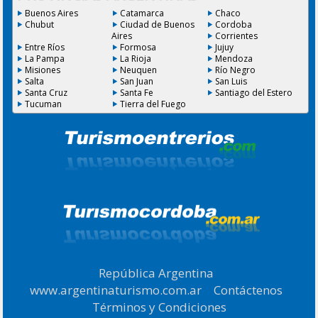
Buenos Aires
Catamarca
Chaco
Chubut
Ciudad de Buenos
Cordoba
Aires
Corrientes
Entre Ríos
Formosa
Jujuy
La Pampa
La Rioja
Mendoza
Misiones
Neuquen
Río Negro
Salta
San Juan
San Luis
Santa Cruz
Santa Fe
Santiago del Estero
Tucuman
Tierra del Fuego
República Argentina
|
www.argentinaturismo.com.ar
|
Contáctenos
|
Términos y Condiciones
.