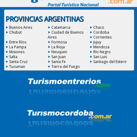
PROVINCIAS ARGENTINAS
Buenos Aires
Catamarca
Chaco
Chubut
Ciudad de Buenos
Cordoba
Aires
Corrientes
Entre Ríos
Formosa
Jujuy
La Pampa
La Rioja
Mendoza
Misiones
Neuquen
Río Negro
Salta
San Juan
San Luis
Santa Cruz
Santa Fe
Santiago del Estero
Tucuman
Tierra del Fuego