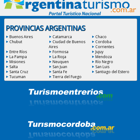
PROVINCIAS ARGENTINAS
Buenos Aires
Catamarca
Chaco
Chubut
Ciudad de Buenos
Cordoba
Aires
Corrientes
Entre Ríos
Formosa
Jujuy
La Pampa
La Rioja
Mendoza
Misiones
Neuquen
Río Negro
Salta
San Juan
San Luis
Santa Cruz
Santa Fe
Santiago del Estero
Tucuman
Tierra del Fuego