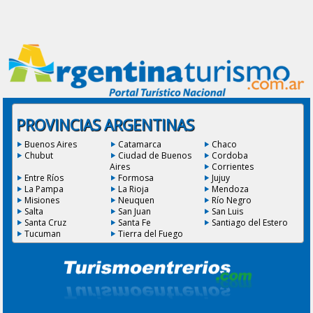
PROVINCIAS ARGENTINAS
Buenos Aires
Catamarca
Chaco
Chubut
Ciudad de Buenos
Cordoba
Aires
Corrientes
Entre Ríos
Formosa
Jujuy
La Pampa
La Rioja
Mendoza
Misiones
Neuquen
Río Negro
Salta
San Juan
San Luis
Santa Cruz
Santa Fe
Santiago del Estero
Tucuman
Tierra del Fuego