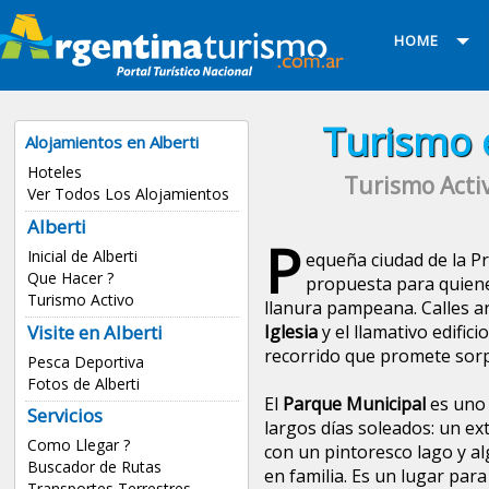
HOME
Turismo e
Alojamientos en Alberti
Hoteles
Turismo Activ
Ver Todos Los Alojamientos
Alberti
P
Inicial de Alberti
equeña ciudad de la P
Que Hacer ?
propuesta para quienes
Turismo Activo
llanura pampeana. Calles a
Visite en Alberti
Iglesia
y el llamativo edifici
recorrido que promete sor
Pesca Deportiva
Fotos de Alberti
El
Parque Municipal
es uno 
Servicios
largos días soleados: un e
Como Llegar ?
con un pintoresco lago y al
Buscador de Rutas
en familia. Es un lugar pa
Transportes Terrestres