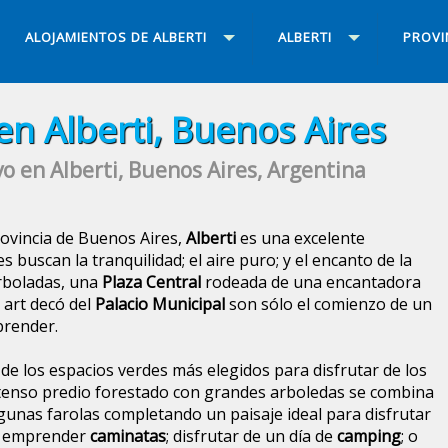
ALOJAMIENTOS DE ALBERTI
ALBERTI
PROVI
n Alberti, Buenos Aires
o en Alberti, Buenos Aires, Argentina
rovincia de Buenos Aires,
Alberti
es una excelente
 buscan la tranquilidad; el aire puro; y el encanto de la
rboladas, una
Plaza Central
rodeada de una encantadora
o art decó del
Palacio Municipal
son sólo el comienzo de un
prender.
de los espacios verdes más elegidos para disfrutar de los
xtenso predio forestado con grandes arboledas se combina
gunas farolas completando un paisaje ideal para disfrutar
ra emprender
caminatas
; disfrutar de un día de
camping
; o