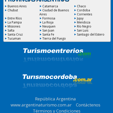
Buenos Aires
Catamarca
Chaco
Chubut
Ciudad de Buenos
Cordoba
Aires
Corrientes
Entre Ríos
Formosa
Jujuy
La Pampa
La Rioja
Mendoza
Misiones
Neuquen
Río Negro
Salta
San Juan
San Luis
Santa Cruz
Santa Fe
Santiago del Estero
Tucuman
Tierra del Fuego
República Argentina
|
www.argentinaturismo.com.ar
|
Contáctenos
|
Términos y Condiciones
.