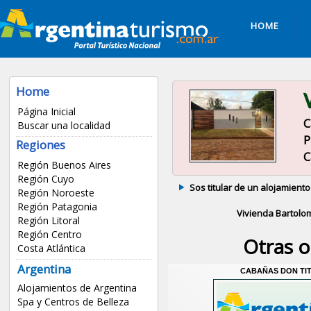
HOME
Home
Página Inicial
C
Buscar una localidad
P
Regiones
C
Región Buenos Aires
Región Cuyo
Sos titular de un alojamiento
Región Noroeste
Región Patagonia
Vivienda Bartolo
Región Litoral
Región Centro
Otras 
Costa Atlántica
Argentina
CABAÑAS DON TI
Alojamientos de Argentina
Spa y Centros de Belleza