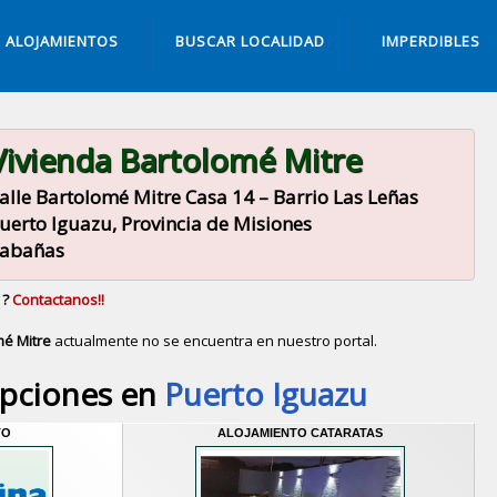
ALOJAMIENTOS
BUSCAR LOCALIDAD
IMPERDIBLES
Vivienda Bartolomé Mitre
alle Bartolomé Mitre Casa 14 – Barrio Las Leñas
uerto Iguazu, Provincia de Misiones
abañas
 ?
Contactanos!!
mé Mitre
actualmente no se encuentra en nuestro portal.
Descubrir alternativas de
Cabañas
en la ciudad de
Pue
opciones en
Puerto Iguazu
TO
ALOJAMIENTO CATARATAS