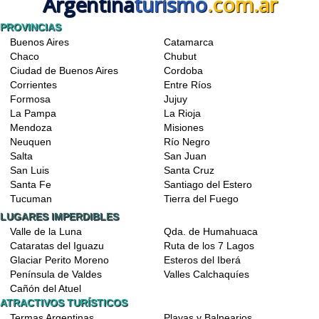
Argentina
turismo
.com.ar
PROVINCIAS
Buenos Aires
Catamarca
Chaco
Chubut
Ciudad de Buenos Aires
Cordoba
Corrientes
Entre Ríos
Formosa
Jujuy
La Pampa
La Rioja
Mendoza
Misiones
Neuquen
Río Negro
Salta
San Juan
San Luis
Santa Cruz
Santa Fe
Santiago del Estero
Tucuman
Tierra del Fuego
LUGARES IMPERDIBLES
Valle de la Luna
Qda. de Humahuaca
Cataratas del Iguazu
Ruta de los 7 Lagos
Glaciar Perito Moreno
Esteros del Iberá
Península de Valdes
Valles Calchaquíes
Cañón del Atuel
ATRACTIVOS TURÍSTICOS
Termas Argentinas
Playas y Balnearios