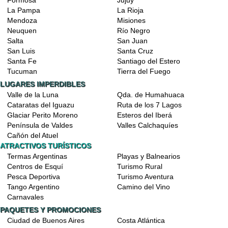
Formosa
Jujuy
La Pampa
La Rioja
Mendoza
Misiones
Neuquen
Río Negro
Salta
San Juan
San Luis
Santa Cruz
Santa Fe
Santiago del Estero
Tucuman
Tierra del Fuego
LUGARES IMPERDIBLES
Valle de la Luna
Qda. de Humahuaca
Cataratas del Iguazu
Ruta de los 7 Lagos
Glaciar Perito Moreno
Esteros del Iberá
Península de Valdes
Valles Calchaquíes
Cañón del Atuel
ATRACTIVOS TURÍSTICOS
Termas Argentinas
Playas y Balnearios
Centros de Esquí
Turismo Rural
Pesca Deportiva
Turismo Aventura
Tango Argentino
Camino del Vino
Carnavales
PAQUETES Y PROMOCIONES
Ciudad de Buenos Aires
Costa Atlántica