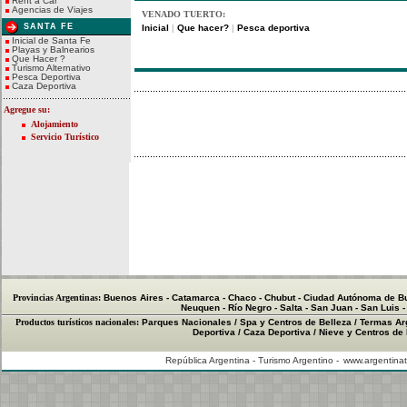
Rent a Car
Agencias de Viajes
VENADO TUERTO:
SANTA FE
Inicial
Que hacer?
Pesca deportiva
|
|
Inicial de Santa Fe
Playas y Balnearios
Que Hacer ?
Turismo Alternativo
Pesca Deportiva
Caza Deportiva
Agregue su:
Alojamiento
Servicio Turístico
Provincias Argentinas:
Buenos Aires
-
Catamarca
-
Chaco
-
Chubut
-
Ciudad Autónoma de B
Neuquen
-
Río Negro
-
Salta
-
San Juan
-
San Luis
Productos turísticos nacionales:
Parques Nacionales
/
Spa y Centros de Belleza
/
Termas Ar
Deportiva
/
Caza Deportiva
/
Nieve y Centros de
República Argentina - Turismo Argentino -
www.argentinat