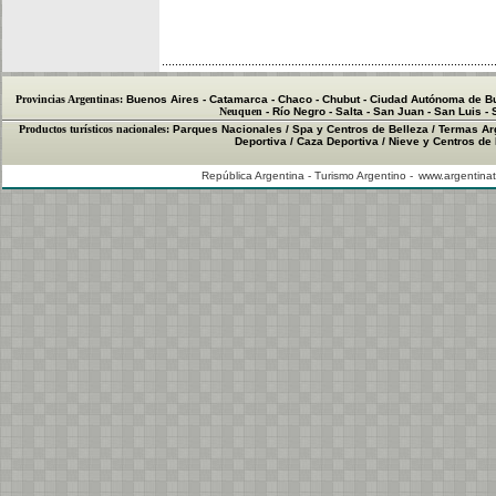
Provincias Argentinas:
Buenos Aires
-
Catamarca
-
Chaco
-
Chubut
-
Ciudad Autónoma de B
Neuquen
-
Río Negro
-
Salta
-
San Juan
-
San Luis
-
Productos turísticos nacionales:
Parques Nacionales
/
Spa y Centros de Belleza
/
Termas Ar
Deportiva
/
Caza Deportiva
/
Nieve y Centros de
República Argentina - Turismo Argentino -
www.argentinat