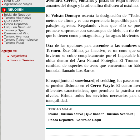
aventura
.
Cerros, volcanes y pistas de esquí
ofrecen 
Rent a Car
Agencias de Viajes
amantes del riesgo y la adrenalina disfruten al máximo.
NEUQUEN
Inicial de Neuquen
El
Volcán Domuyo
ostenta la designación de “Tech
Turismo Alternativo
metros de altura y es una experiencia imperdible para 
Que Hacer ?
Pesca Deportiva
paisajes agrestes. Regalando vistas que sólo se pue
Esqui en Neuquen
promete sorprender con sus campos de hielo, un río de
Termas y Spa
Caminos del Vino
que lo tienen como protagonista, y las aguas hirvientes
Turismo Aventura
Turismo Paleontologico
Turismo Rural
Otra de las opciones para
ascender a las cumbres
Tormen
. Éste último, ya inactivo, es un cono que s
Agregue su:
invierno se cubre completamente por el impecable bl
Alojamiento
ubica dentro del Área Natural Protegida El Tromen
Servicio Turístico
cantidad de especies de aves que encuentran su há
humedal llamado Los Barros.
El
esquí
junto al
snowboard
, el
trekking
, los paseos e
se pueden disfrutar en el
Cerro Wayle
. El centro inv
diferentes características, que permiten la práctica 
niveles. Brinda todos los servicios necesarios para d
tranquilidad.
TRICAO MALAL:
Inicial
Turismo activo
Que hacer?
Turismo Aventura
|
|
|
|
Pesca Deportiva
Centro de Esqui
|