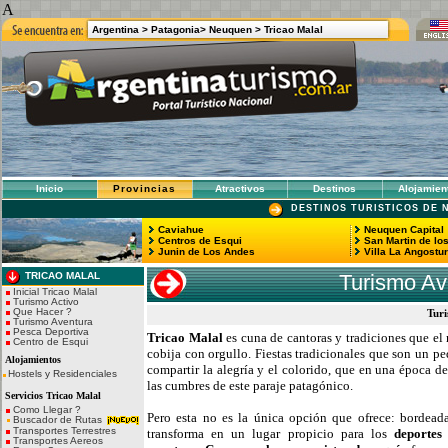
A
Argentina >
Patagonia>
Neuquen >
Tricao Malal
Inicio
Provincias
Atractivos
Destinos
Alojamien
DESTINOS TURISTICOS DE 
Caviahue
Neuquen Capital
Centros de Esqui
San Martin de lo
Junin de Los Andes
Villa La Angostu
TRICAO MALAL
Turismo Av
Inicial Tricao Malal
Turismo Activo
Que Hacer ?
Turi
Turismo Aventura
Pesca Deportiva
Tricao Malal
es cuna de cantoras y tradiciones que el
Centro de Esqui
cobija con orgullo. Fiestas tradicionales que son un ped
Alojamientos
compartir la alegría y el colorido, que en una época d
Hostels y Residenciales
las cumbres de este paraje patagónico.
Servicios Tricao Malal
Como Llegar ?
Pero esta no es la única opción que ofrece: bordeada
Buscador de Rutas
Transportes Terrestres
transforma en un lugar propicio para los
deportes
Transportes Aereos