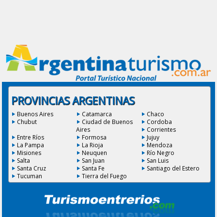
PROVINCIAS ARGENTINAS
Buenos Aires
Catamarca
Chaco
Chubut
Ciudad de Buenos
Cordoba
Aires
Corrientes
Entre Ríos
Formosa
Jujuy
La Pampa
La Rioja
Mendoza
Misiones
Neuquen
Río Negro
Salta
San Juan
San Luis
Santa Cruz
Santa Fe
Santiago del Estero
Tucuman
Tierra del Fuego