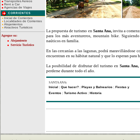
Transportes Aereos
Rent a Car
Agencias de Viajes
CORRIENTES
Inicial de Corrientes
Localidades de Corrientes
Alojamientos
Atractivos Turisticos
La propuesta de turismo en
Santa Ana,
invita a comenz
para los más aventureros, mountain bike. Siguiendo
Agregue su:
naúticos en familia.
Alojamiento
Servicio Turístico
En las cercanías a las lagunas, podrá maravillándose c
encuentran en su hábitat natural y que lo esperan para ha
La posibilidad de disfrutar del turismo en
Santa Ana, 
perderse durante todo el año.
SANTA ANA:
Inicial
Que hacer?
Playas y Balnearios
Fiestas y
|
|
|
Eventos
Turismo Activo
Historia
|
|