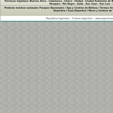
Provincias Argentinas:
Buenos Aires
-
Catamarca
-
Chaco
-
Chubut
-
Ciudad Autónoma de B
Neuquen
-
Río Negro
-
Salta
-
San Juan
-
San Luis
-
Productos turísticos nacionales:
Parques Nacionales
/
Spa y Centros de Belleza
/
Termas Ar
Deportiva
/
Caza Deportiva
/
Nieve y Centros de
República Argentina - Turismo Argentino -
www.argentinat