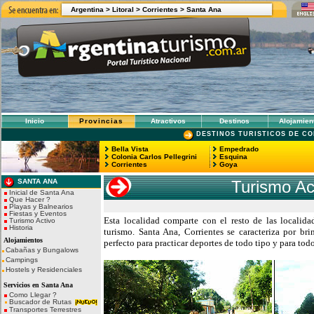
Argentina >
Litoral >
Corrientes
>
Santa Ana
Inicio
Provincias
Atractivos
Destinos
Alojamien
DESTINOS TURISTICOS DE CO
Bella Vista
Empedrado
Colonia Carlos Pellegrini
Esquina
Corrientes
Goya
SANTA ANA
Turismo Ac
Inicial de Santa Ana
Que Hacer ?
Playas y Balnearios
Fiestas y Eventos
Esta localidad comparte con el resto de las localida
Turismo Activo
Historia
turismo. Santa Ana, Corrientes se caracteriza por brin
Alojamientos
perfecto para practicar deportes de todo tipo y para todo
Cabañas y Bungalows
Campings
Hostels y Residenciales
Servicios en Santa Ana
Como Llegar ?
Buscador de Rutas
Transportes Terrestres