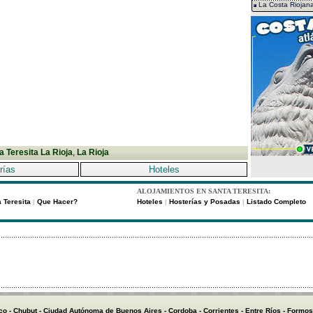
La Costa Riojan
a Teresita La Rioja
,
La Rioja
rías
Hoteles
ALOJAMIENTOS EN SANTA TERESITA:
 Teresita
Que Hacer?
Hoteles
Hosterías y Posadas
Listado Completo
|
|
|
co
-
Chubut
-
Ciudad Autónoma de Buenos Aires
-
Cordoba
-
Corrientes
-
Entre Ríos
-
Formos