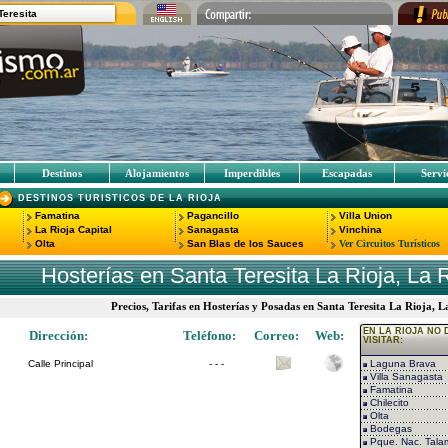
Teresita
Destinos
Alojamientos
Imperdibles
Escapadas
Servi
DESTINOS TURISTICOS DE LA RIOJA
Famatina
Pagancillo
Villa Union
La Rioja Capital
Sanagasta
Vinchina
Olta
San Blas de los Sauces
Ver Circuitos Turísticos
Hosterías en Santa Teresita La Rioja, La 
Precios, Tarifas en Hosterías y Posadas en Santa Teresita La Rioja, 
EN LA RIOJA NO 
Dirección:
Teléfono:
Correo:
Web:
VISITAR:
Calle Principal
- - -
Laguna Brava
Villa Sanagasta
Famatina
Chilecito
Olta
Bodegas
Pque. Nac. Tala