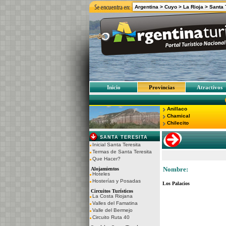
Argentina >
Cuyo >
La Rioja
>
Santa 
Inicio
Provincias
Atractivos
Anillaco
Chamical
Chilecito
SANTA TERESITA
Inicial Santa Teresita
Termas de Santa Teresita
Que Hacer?
Nombre:
Alojamientos
Hoteles
Hosterías y Posadas
Los Palacios
Circuitos Turísticos
La Costa Riojana
Valles del Famatina
Valle del Bermejo
Circuito Ruta 40