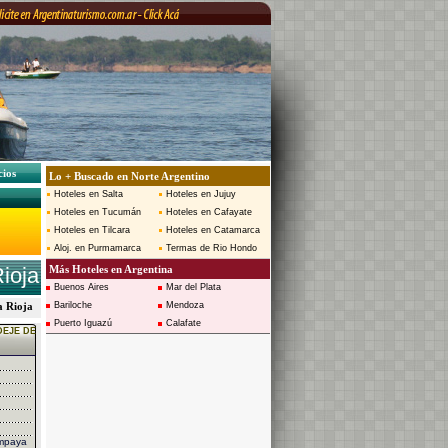
cios
Lo + Buscado en Norte Argentino
Hoteles en Salta
Hoteles en Jujuy
Hoteles en Tucumán
Hoteles en Cafayate
Hoteles en Tilcara
Hoteles en Catamarca
Aloj. en Purmamarca
Termas de Rio Hondo
Rioja
Más Hoteles en Argentina
Buenos Aires
Mar del Plata
La Rioja
Bariloche
Mendoza
Puerto Iguazú
Calafate
DEJE DE
mpaya