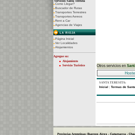
Servicios Santa Teresita
Como Llegar?
Buscador de Rutas
Transportes Terrestres
Transportes Aereos
Rent a Car
Agencias de Viajes
LA RIOJA
Página Inicial
Ver Localidades
Alojamientos
Agregue su:
Alojamiento
Servicio Turístico
Otros servicios en
Sant
Hoste
SANTA TERESITA:
Inicial
Termas de Santa
|
Provincias Argentinas:
Buenos Aires
-
Catamarca
-
Cha