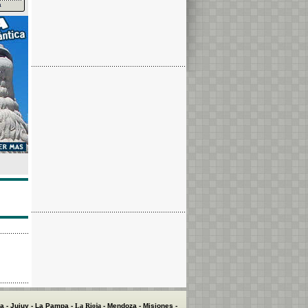
a
a
-
Jujuy
-
La Pampa
-
La Rioja
-
Mendoza
-
Misiones
-