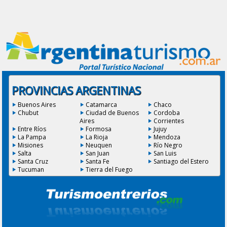
PROVINCIAS ARGENTINAS
Buenos Aires
Catamarca
Chaco
Chubut
Ciudad de Buenos
Cordoba
Aires
Corrientes
Entre Ríos
Formosa
Jujuy
La Pampa
La Rioja
Mendoza
Misiones
Neuquen
Río Negro
Salta
San Juan
San Luis
Santa Cruz
Santa Fe
Santiago del Estero
Tucuman
Tierra del Fuego