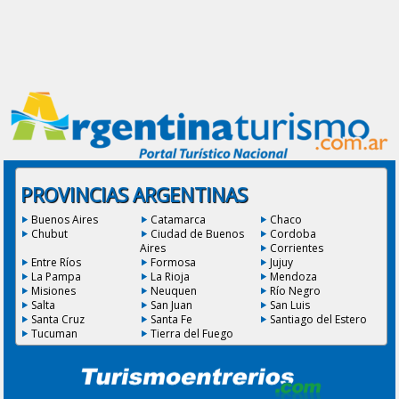
PROVINCIAS ARGENTINAS
Buenos Aires
Catamarca
Chaco
Chubut
Ciudad de Buenos
Cordoba
Aires
Corrientes
Entre Ríos
Formosa
Jujuy
La Pampa
La Rioja
Mendoza
Misiones
Neuquen
Río Negro
Salta
San Juan
San Luis
Santa Cruz
Santa Fe
Santiago del Estero
Tucuman
Tierra del Fuego