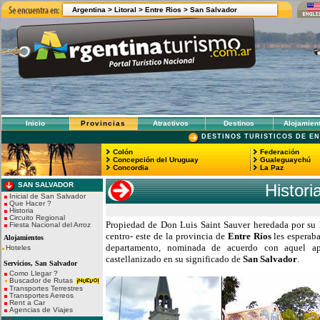
Argentina >
Litoral >
Entre Rios
>
San Salvador
Inicio
Provincias
Atractivos
Destinos
Alojamien
DESTINOS TURISTICOS DE EN
Colón
Federación
Concepción del Uruguay
Gualeguaychú
Concordia
La Paz
SAN SALVADOR
Histori
Inicial de San Salvador
Que Hacer ?
Historia
Circuito Regional
Propiedad de Don Luis Saint Sauver heredada por su hi
Fiesta Nacional del Arroz
centro- este de la provincia de
Entre Ríos
les esperaba
Alojamientos
departamento, nominada de acuerdo con aquel ape
Hoteles
castellanizado en su significado de
San Salvador
.
Servicios, San Salvador
Como Llegar ?
Buscador de Rutas
Transportes Terrestres
Transportes Aereos
Rent a Car
Agencias de Viajes