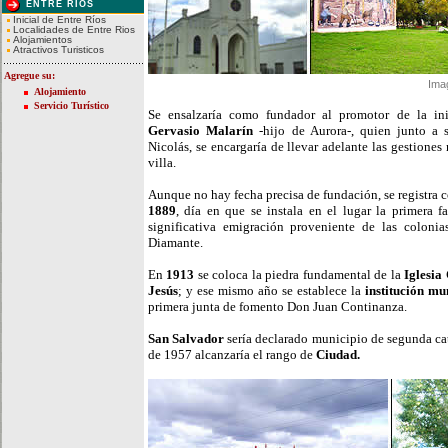
ENTRE RIOS
Inicial de Entre Ríos
Localidades de Entre Rios
Alojamientos
Atractivos Turisticos
Agregue su:
Ima
Alojamiento
Servicio Turístico
Se ensalzaría como fundador al promotor de la ini
Gervasio Malarín
-hijo de Aurora-, quien junto a 
Nicolás, se encargaría de llevar adelante las gestiones 
villa.
Aunque no hay fecha precisa de fundación, se registra c
1889
, día en que se instala en el lugar la primera f
significativa emigración proveniente de las colonia
Diamante.
En
1913
se coloca la piedra fundamental de la
Iglesia
Jesús
; y ese mismo año se establece la
institución mu
primera junta de fomento Don Juan Continanza.
San Salvador
sería declarado municipio de segunda cat
de 1957 alcanzaría el rango de
Ciudad.