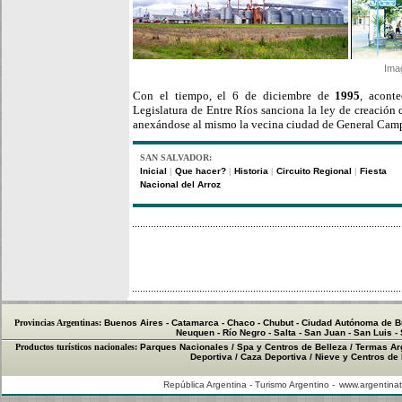
Ima
Con el tiempo, el 6 de diciembre de
1995
, acont
Legislatura de Entre Ríos sanciona la ley de creación
anexándose al mismo la vecina ciudad de General Cam
SAN SALVADOR:
Inicial
Que hacer?
Historia
Circuito Regional
Fiesta
|
|
|
|
Nacional del Arroz
Provincias Argentinas:
Buenos Aires
-
Catamarca
-
Chaco
-
Chubut
-
Ciudad Autónoma de B
Neuquen
-
Río Negro
-
Salta
-
San Juan
-
San Luis
-
Productos turísticos nacionales:
Parques Nacionales
/
Spa y Centros de Belleza
/
Termas Ar
Deportiva
/
Caza Deportiva
/
Nieve y Centros de
República Argentina - Turismo Argentino -
www.argentinat