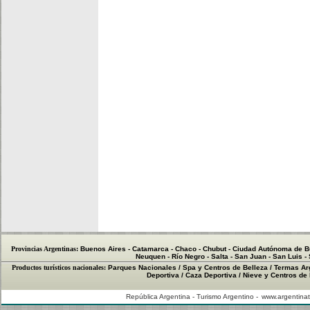
Provincias Argentinas:
Buenos Aires
-
Catamarca
-
Chaco
-
Chubut
-
Ciudad Autónoma de B
Neuquen
-
Río Negro
-
Salta
-
San Juan
-
San Luis
-
Productos turísticos nacionales:
Parques Nacionales
/
Spa y Centros de Belleza
/
Termas Ar
Deportiva
/
Caza Deportiva
/
Nieve y Centros de
República Argentina - Turismo Argentino -
www.argentinat