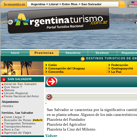
Argentina >
Litoral >
Entre Rios
>
San Salvador
Inicio
Provincias
Atractivos
Destinos
Alojamien
DESTINOS TURISTICOS DE EN
Colón
Federación
Concepción del Uruguay
Gualeguaychú
Concordia
La Paz
SAN SALVADOR
Inicial de San Salvador
Que Hacer ?
Historia
Circuito Regional
Fiesta Nacional del Arroz
Alojamientos
-
Hoteles
San Salvador se caracteriza por la significativa canti
Servicios, San Salvador
en su planta urbana. Algunos de los más característic
Como Llegar ?
Plazoleta del Fundador
Buscador de Rutas
Transportes Terrestres
Plazoleta del Agricultor
Transportes Aereos
Plazoleta la Cruz del Milenio.
Rent a Car
Agencias de Viajes
Volver