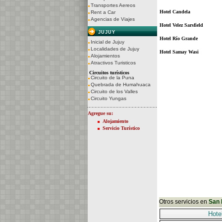
Transportes Aereos
Hotel Candela
Rent a Car
Agencias de Viajes
Hotel Velez Sarsfield
JUJUY
Hotel Río Grande
Inicial de Jujuy
Localidades de Jujuy
Hotel Samay Wasi
Alojamientos
Atractivos Turisticos
Circuitos turísticos
Circuito de la Puna
Quebrada de Humahuaca
Circuito de los Valles
Circuito Yungas
Agregue su:
Alojamiento
Servicio Turístico
Otros servicios en
San 
Hote