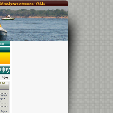
cios
ujuy
y, Jujuy
E DE
huaca
egua
s
 Jujuy