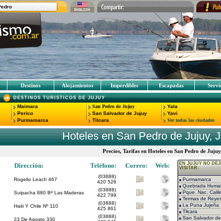
Pedro
Destinos
Alojamientos
Imperdibles
Escapadas
Servi
DESTINOS TURISTICOS DE JUJUY
Maimara
San Pedro de Jujuy
Yala
Perico
San Salvador de Jujuy
Yavi
Purmamarca
Tilcara
Ver todas las ciudades
Hoteles en San Pedro de Jujuy, J
Precios, Tarifas en Hoteles en San Pedro de Juju
EN JUJUY NO DEJ
Dirección:
Teléfono:
Correo:
Web:
VISITAR:
(03888)
Rogelio Leach 467
Purmamarca
420 526
Quebrada Huma
(03888)
Pque. Nac. Calil
Suipacha 880 Bª Las Maderas
422 799
Termas de Reye
(03888)
La Puna Jujeña
Haiti Y Chile Nº 110
425 861
Tilcara
(03888)
San Salvador de
23 De Agosto 330