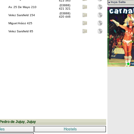
423 545
Iruya Salta
(03888)
Av. 25 De Mayo 210
421 321
(03888)
Velez Sarsfield 154
420 446
Miguel Aráoz 425
Velez Sarsfield 85
Pedro de Jujuy
,
Jujuy
les
Hostels