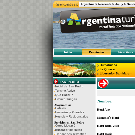
Argentina >
Noroeste >
Jujuy >
San 
Inicio
Provincias
Atractivos
Humahuaca
La Quiaca
Libertador San Martin
SAN PEDRO
Inicial de San Pedro
Turismo Activo
Que Hacer ?
Circuito Yungas
Nombre:
Alojamientos
Hoteles
Hotel Alex
Hosterías y Posadas
Hostels y Residenciales
Momento´s Hotel
Servicios en San Pedro
Como Llegar ?
Hotel Bella Vista
Buscador de Rutas
Transportes Terrestres
Hotel Oasis