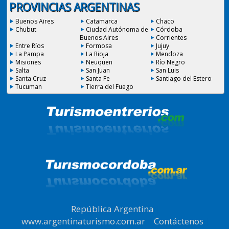
PROVINCIAS ARGENTINAS
Buenos Aires
Catamarca
Chaco
Chubut
Ciudad Autónoma de
Córdoba
Buenos Aires
Corrientes
Entre Ríos
Formosa
Jujuy
La Pampa
La Rioja
Mendoza
Misiones
Neuquen
Río Negro
Salta
San Juan
San Luis
Santa Cruz
Santa Fe
Santiago del Estero
Tucuman
Tierra del Fuego
República Argentina
|
www.argentinaturismo.com.ar
|
Contáctenos
|