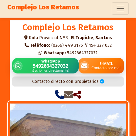
Complejo Los Retamos
Complejo Los Retamos
Ruta Provincial Nº 9,
El Trapiche, San Luis
Teléfono:
(0266) 449 3175 // 154 327 032
Whatsapp:
5492664327032
WhatsApp
E-MAIL
5492664327032
Contacto por mail
¡Escribinos directamente!
Contacto directo con propietarios