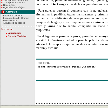
conservación, permiten identificar guardas, figuras 
Transportes Terrestres
Transportes Aereos
cotidiana. El
trekking
es una de las mejores formas de 
Rent a Car
Agencias de Viajes
Para quienes buscan el contacto con la naturaleza, 
CHUBUT
alternativa imperdible. Aguas transparentes y cristali
Inicial de Chubut
reciben a los visitantes de este paraíso natural qu
Localidades de Chubut
Alojamientos
bosques de lengas y ñires. Emprender una
caminata
re
Atractivos Turisticos
flora y fauna
que lo habita; compartir un asado en
Agregue su:
propuestas.
Alojamiento
En el lago no se permite la
pesca
, pero sí en el
arroy
Servicio Turístico
sus 400 kilómetros cuadrados para la práctica de es
artesanal. Las especies que se pueden encontrar son
sa
marrón y arco iris.
RIO PICO:
Inicial
Turismo Alternativo
Pesca
Que hacer?
|
|
|