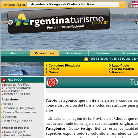
Argentina >
Patagonia>
Chubut
>
Rio Pico
Inicio
Provincias
Atractivos
Destinos
Alojamien
DESTINOS TURISTICOS DE
Comodoro Rivadavia
Lago Puelo
Esquel
Puerto Madryn
Gaiman
Rawson
RIO PICO
Tu
Inicial de Rio Pico
Turismo Alternativo
Que Hacer ?
Pesca en Rio Pico
Alojamientos
Pueblo patagónico que invita a relajarse y conocer s
Hoteles
pone a disposición del turista todos sus atributos para 
Cabañas y Bungalows
ellos.
Casas y Departamentos
Campings
Ubicada en la región de la Provincia de Chubut que es
Hosterías y Posadas
mapuches, rinde homenaje a sus habitantes originario
Servicios en Rio Pico
Patagónico
. Como testigo fiel de estas comunida
Como Llegar ?
rupestres
expone todo su colorido en un alero de 150
Buscador de Rutas