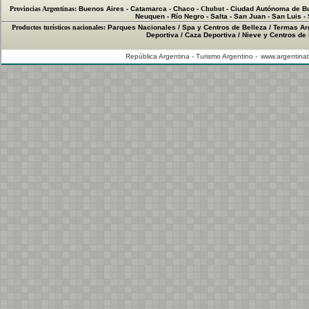
Provincias Argentinas:
Buenos Aires
-
Catamarca
-
Chaco
-
Chubut
-
Ciudad Autónoma de B
Neuquen
-
Río Negro
-
Salta
-
San Juan
-
San Luis
-
Productos turísticos nacionales:
Parques Nacionales
/
Spa y Centros de Belleza
/
Termas Ar
Deportiva
/
Caza Deportiva
/
Nieve y Centros de
República Argentina - Turismo Argentino -
www.argentinat