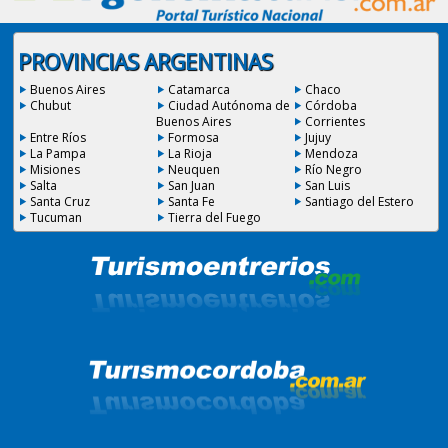
PROVINCIAS ARGENTINAS
Buenos Aires
Catamarca
Chaco
Chubut
Ciudad Autónoma de
Córdoba
Buenos Aires
Corrientes
Entre Ríos
Formosa
Jujuy
La Pampa
La Rioja
Mendoza
Misiones
Neuquen
Río Negro
Salta
San Juan
San Luis
Santa Cruz
Santa Fe
Santiago del Estero
Tucuman
Tierra del Fuego