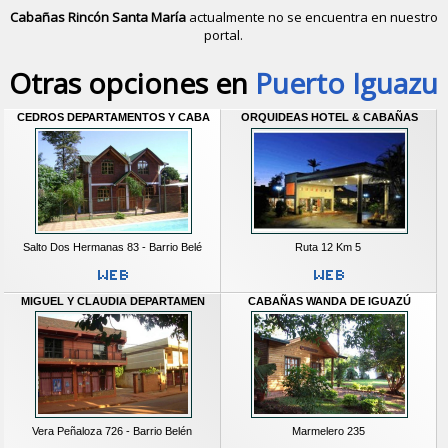
Cabañas Rincón Santa María
actualmente no se encuentra en nuestro
portal.
Descubrir alternativas de
Cabañas
e
Otras opciones en
Puerto Iguazu
CEDROS DEPARTAMENTOS Y CABA
ORQUIDEAS HOTEL & CABAÑAS
Salto Dos Hermanas 83 - Barrio Belé
Ruta 12 Km 5
MIGUEL Y CLAUDIA DEPARTAMEN
CABAÑAS WANDA DE IGUAZÚ
Vera Peñaloza 726 - Barrio Belén
Marmelero 235