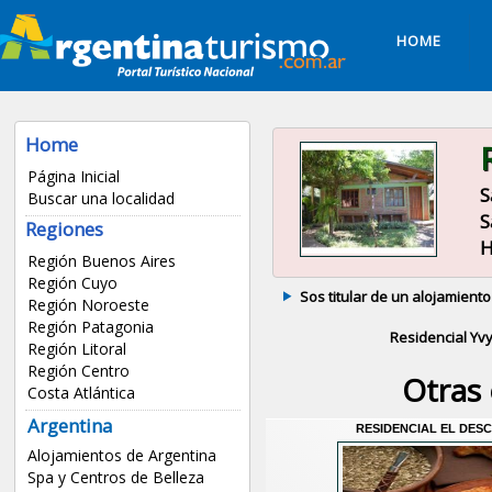
HOME
Home
Página Inicial
S
Buscar una localidad
S
Regiones
H
Región Buenos Aires
Región Cuyo
Sos titular de un alojamiento
Región Noroeste
Región Patagonia
Residencial Yv
Región Litoral
Región Centro
Otras
Costa Atlántica
Argentina
RESIDENCIAL EL DES
Alojamientos de Argentina
Spa y Centros de Belleza