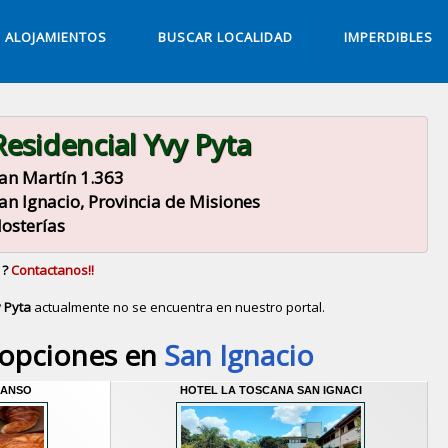
ALOJAMIENTOS
BUSCAR LOCALIDAD
IMPERDIBLES
Residencial Yvy Pyta
an Martín 1.363
an Ignacio, Provincia de Misiones
osterías
 ?
Contactanos!!
y Pyta
actualmente no se encuentra en nuestro portal.
Descubrir alternativas de
Hosterías
en la ciudad de
Sa
 opciones en
San Ignacio
CANSO
HOTEL LA TOSCANA SAN IGNACI