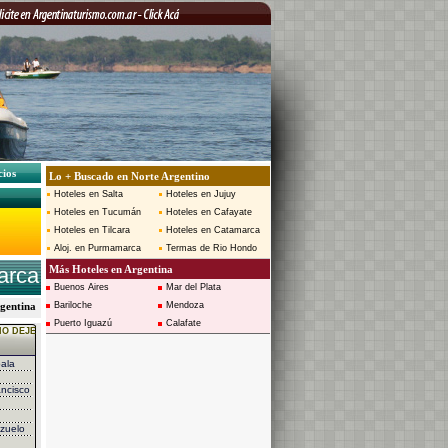
cios
Lo + Buscado en Norte Argentino
Hoteles en Salta
Hoteles en Jujuy
Hoteles en Tucumán
Hoteles en Cafayate
Hoteles en Tilcara
Hoteles en Catamarca
Aloj. en Purmamarca
Termas de Rio Hondo
arca
Más Hoteles en Argentina
Buenos Aires
Mar del Plata
rgentina
Bariloche
Mendoza
Puerto Iguazú
Calafate
O DEJE
ala
ncisco
zuelo