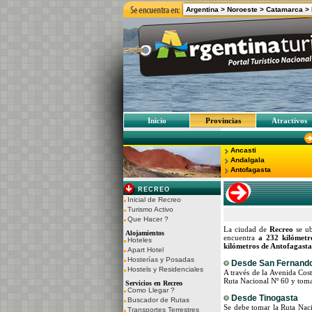
Argentina >
Noroeste >
Catamarca
>
Inicio
Provincias
Atractivos
Ancasti
Andalgala
Antofagasta
RECREO
Inicial de Recreo
Turismo Activo
Que Hacer ?
La ciudad de
Recreo
se ub
Alojamientos
encuentra
a 232 kilómetr
Hoteles
kilómetros de Antofagasta 
Apart Hotel
Hosterías y Posadas
Desde
San Fernando
Hostels y Residenciales
A través de la Avenida Cost
Ruta Nacional Nº 60 y toma
Servicios en Recreo
Como Llegar ?
Desde
Tinogasta
Buscador de Rutas
Se debe tomar la Ruta Naci
Transportes Terrestres