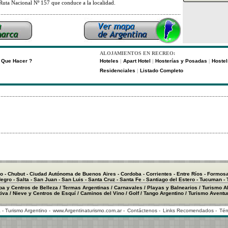
 Ruta Nacional Nº 157 que conduce a la localidad.
ALOJAMIENTOS EN RECREO:
Que Hacer ?
Hoteles
Apart Hotel
Hosterías y Posadas
Hostel
|
|
|
Residenciales
Listado Completo
|
o
-
Chubut
-
Ciudad Autónoma de Buenos Aires
-
Cordoba
-
Corrientes
-
Entre Ríos
-
Formos
Negro
-
Salta
-
San Juan
-
San Luis
-
Santa Cruz
-
Santa Fe
-
Santiago del Estero
-
Tucuman
-
pa y Centros de Belleza
/
Termas Argentinas
/
Carnavales
/
Playas y Balnearios
/
Turismo Al
tiva
/
Nieve y Centros de Esquí
/
Caminos del Vino
/
Golf
/
Tango Argentino
/
Turismo Aventu
 - Turismo Argentino -
www.Argentinaturismo.com.ar
-
Contáctenos
-
Links Recomendados
-
Tér