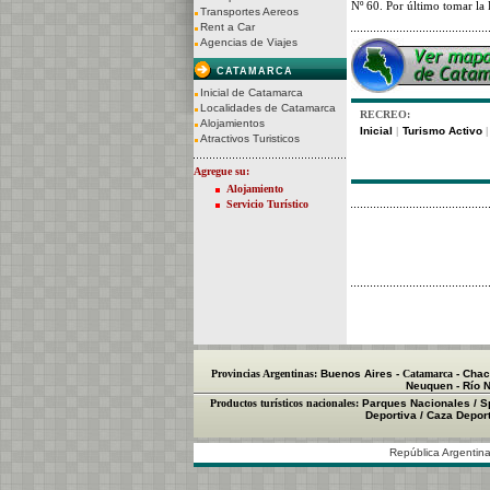
Nº 60. Por último tomar la
Transportes Aereos
Rent a Car
Agencias de Viajes
CATAMARCA
Inicial de Catamarca
Localidades de Catamarca
RECREO:
Alojamientos
Inicial
Turismo Activo
|
|
Atractivos Turisticos
Agregue su:
Alojamiento
Servicio Turístico
Provincias Argentinas:
Buenos Aires
-
Catamarca
-
Chac
Neuquen
-
Río 
Productos turísticos nacionales:
Parques Nacionales
/
S
Deportiva
/
Caza Depor
República Argentina