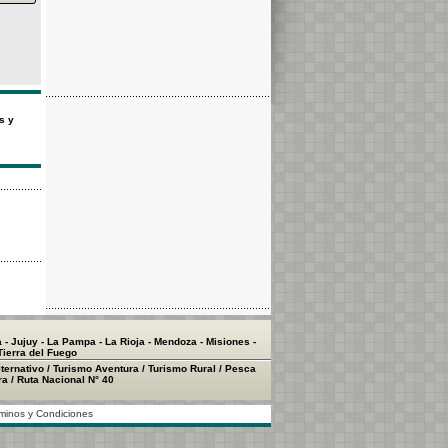
s y
a
-
Jujuy
-
La Pampa
-
La Rioja
-
Mendoza
-
Misiones
-
Tierra del Fuego
ternativo
/
Turismo Aventura
/
Turismo Rural
/
Pesca
ra
/
Ruta Nacional N° 40
minos y Condiciones