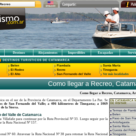
Recreo
Destinos
Alojamientos
Imperdibles
Escapadas
Servi
DESTINOS TURISTICOS DE CATAMARCA
Belen
Fiambala
Santa Maria
El Rodeo
Recreo
Tinogasta
El Alto
San Fernando del Valle
Ver más localidades
Como llegar a Recreo, Catam
Como llegar a Recreo, Catamarca, A
ica en el sur de la Provincia de Catamarca, en el Departamento La Paz. Se
EN CATAMARCA N
os de San Fernando del Valle; a 406 kilómetros de Tinogasta; a 1069
DE VISITAR:
de la Sierra.
Termas de Fiamb
 del Valle de Catamarca
Belen
Paso de San Fra
a Villafañe para continuar por la Ruta Provincial Nº 33. Luego seguir por la
r la Ruta Nacional Nº 157.
Antofagasta
Santa María
Cuesta del Porte
onal Nº 60. Atravesar la Ruta Nacional Nº 38 para retomar la Ruta Nacional
Tinogasta