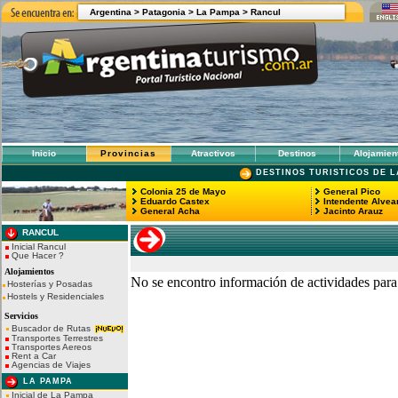
Argentina >
Patagonia
>
La Pampa
>
Rancul
Inicio
Provincias
Atractivos
Destinos
Alojamien
DESTINOS TURISTICOS DE L
Colonia 25 de Mayo
General Pico
Eduardo Castex
Intendente Alvea
General Acha
Jacinto Arauz
RANCUL
Inicial Rancul
Que Hacer ?
Alojamientos
No se encontro información de actividades para
Hosterías y Posadas
Hostels y Residenciales
Servicios
Buscador de Rutas
Transportes Terrestres
Transportes Aereos
Rent a Car
Agencias de Viajes
LA PAMPA
Inicial de La Pampa