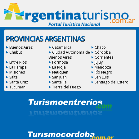
PROVINCIAS ARGENTINAS
Buenos Aires
Catamarca
Chaco
Chubut
Ciudad Autónoma de
Córdoba
Buenos Aires
Corrientes
Entre Ríos
Formosa
Jujuy
La Pampa
La Rioja
Mendoza
Misiones
Neuquen
Río Negro
Salta
San Juan
San Luis
Santa Cruz
Santa Fe
Santiago del Estero
Tucuman
Tierra del Fuego