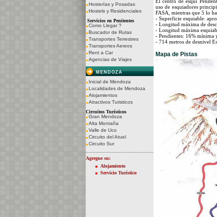
El centro de esquí Peniten
Hosterías y Posadas
uso de esquiadores princip
Hostels y Residenciales
FASA, mientras que 5 lo ha
- Superficie esquiable: ap
Servicios en Penitentes
- Longitud máxima de desc
Como Llegar ?
- Longitud máxima esquiab
Buscador de Rutas
- Pendientes: 16% mínima
Transportes Terrestres
- 714 metros de desnivel E
Transportes Aereos
Rent a Car
Mapa de Pistas
Agencias de Viajes
MENDOZA
Inicial de Mendoza
Localidades de Mendoza
Alojamientos
Atractivos Turisticos
Circuitos Turísticos
Gran Mendoza
Alta Montaña
Valle de Uco
Circuito del Atuel
Circuito Sur
Agregue su:
Alojamiento
Servicio Turístico