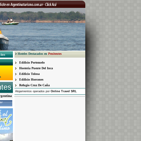
Hoteles Destacados en
Penitentes
cios
Edificio Portezuelo
Hosteria Puente Del Inca
Edificio Tolosa
s
Edificio Horcones
ntes
Refugio Cruz De Caña
Alojamientos operados por
Online Travel SRL
Argentina
ar