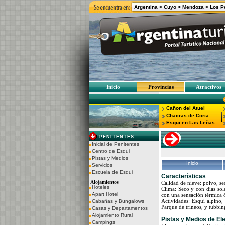
Argentina >
Cuyo >
Mendoza
>
Los P
Inicio
Provincias
Atractivos
Cañon del Atuel
Chacras de Coria
Esqui en Las Leñas
PENITENTES
Inicial de Penitentes
Centro de Esqui
Pistas y Medios
Inicio
Servicios
Escuela de Esqui
Características
Alojamientos
Calidad de nieve: polvo, s
Hoteles
Clima: Seco y con días sole
Apart Hotel
con una sensación térmica 
Actividades: Esquí alpino,
Cabañas y Bungalows
Parque de trineos, y tubbi
Casas y Departamentos
Alojamiento Rural
Pistas y Medios de El
Campings