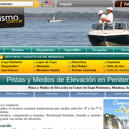
enitentes
Destinos
Alojamientos
Imperdibles
Escapadas
Servi
DESTINOS TURISTICOS DE MENDOZA
Esqui Penitentes
Lujan de Cuyo
Potrerillos
Uspallata
Guaymallen
Malargüe
San Rafael
Valle de Uco
Las Cuevas
Mendoza Capital
Termas Cacheuta
Todos los Destino
Pistas y Medios de Elevación en Penite
Pistas y Medios de Elevación en Centro de Esqui Penitentes, Mendoza, 
Pistas y Medios
Servicios
Clases de Esqui
Como Lleg
eca y compacta.
ados, el invierno presenta temperaturas que oscilan entre los -4º y los 7º C,
óptima.
 nórdico, competición y extremo. Snowboard freestyle, freeride y extremo.
ng-park con medio de elevación.
evación