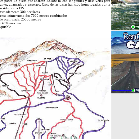
tes posee 28 pistas que abarcan 25.500 m con longitudes y desniveles para
iantes, avanzados y expertos. Once de las pistas han sido homologadas por la
n sido por la FIS.
roximadamente 300 hectáreas
enso ininterrumpido: 7000 metros combinados
le acumulada: 25500 metros
 y 48% máxima.
squiable