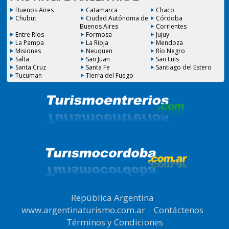
Buenos Aires
Catamarca
Chaco
Chubut
Ciudad Autónoma de
Córdoba
Buenos Aires
Corrientes
Entre Ríos
Formosa
Jujuy
La Pampa
La Rioja
Mendoza
Misiones
Neuquen
Río Negro
Salta
San Juan
San Luis
Santa Cruz
Santa Fe
Santiago del Estero
Tucuman
Tierra del Fuego
República Argentina
|
www.argentinaturismo.com.ar
|
Contáctenos
|
Términos y Condiciones
.