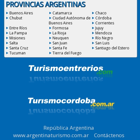
PROVINCIAS ARGENTINAS
Buenos Aires
Catamarca
Chaco
Chubut
Ciudad Autónoma de
Córdoba
Buenos Aires
Corrientes
Entre Ríos
Formosa
Jujuy
La Pampa
La Rioja
Mendoza
Misiones
Neuquen
Río Negro
Salta
San Juan
San Luis
Santa Cruz
Santa Fe
Santiago del Estero
Tucuman
Tierra del Fuego
República Argentina
|
www.argentinaturismo.com.ar
|
Contáctenos
|