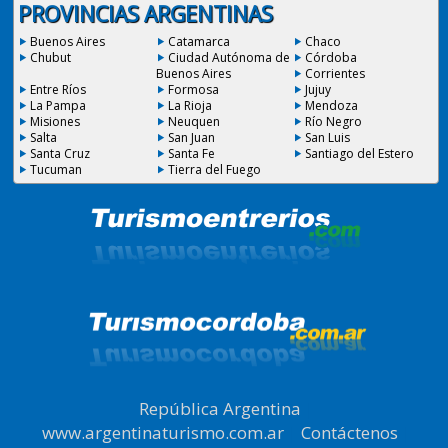
PROVINCIAS ARGENTINAS
Buenos Aires
Catamarca
Chaco
Chubut
Ciudad Autónoma de
Córdoba
Buenos Aires
Corrientes
Entre Ríos
Formosa
Jujuy
La Pampa
La Rioja
Mendoza
Misiones
Neuquen
Río Negro
Salta
San Juan
San Luis
Santa Cruz
Santa Fe
Santiago del Estero
Tucuman
Tierra del Fuego
República Argentina
|
www.argentinaturismo.com.ar
|
Contáctenos
|