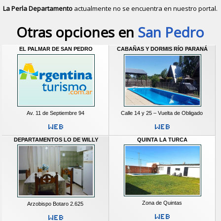
La Perla Departamento
actualmente no se encuentra en nuestro portal.
Descubrir alternativas de
Cabañas
e
Otras opciones en
San Pedro
EL PALMAR DE SAN PEDRO
CABAÑAS Y DORMIS RÍO PARANÁ
Av. 11 de Septiembre 94
Calle 14 y 25 – Vuelta de Obligado
DEPARTAMENTOS LO DE WILLY
QUINTA LA TURCA
Zona de Quintas
Arzobispo Botaro 2.625