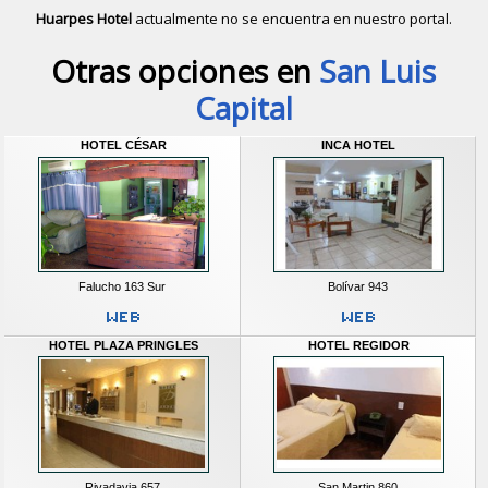
Huarpes Hotel
actualmente no se encuentra en nuestro portal.
Descubrir alternativas de
Hoteles
en 
Otras opciones en
San Luis
Capital
HOTEL CÉSAR
INCA HOTEL
Falucho 163 Sur
Bolívar 943
HOTEL PLAZA PRINGLES
HOTEL REGIDOR
Rivadavia 657
San Martin 860