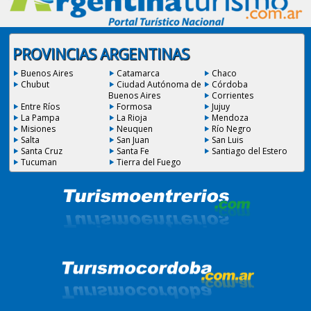
PROVINCIAS ARGENTINAS
Buenos Aires
Catamarca
Chaco
Chubut
Ciudad Autónoma de
Córdoba
Buenos Aires
Corrientes
Entre Ríos
Formosa
Jujuy
La Pampa
La Rioja
Mendoza
Misiones
Neuquen
Río Negro
Salta
San Juan
San Luis
Santa Cruz
Santa Fe
Santiago del Estero
Tucuman
Tierra del Fuego