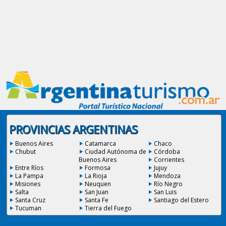
PROVINCIAS ARGENTINAS
Buenos Aires
Catamarca
Chaco
Chubut
Ciudad Autónoma de
Córdoba
Buenos Aires
Corrientes
Entre Ríos
Formosa
Jujuy
La Pampa
La Rioja
Mendoza
Misiones
Neuquen
Río Negro
Salta
San Juan
San Luis
Santa Cruz
Santa Fe
Santiago del Estero
Tucuman
Tierra del Fuego