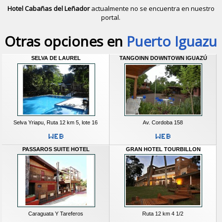
Hotel Cabañas del Leñador
actualmente no se encuentra en nuestro
portal.
Descubrir alternativas de
Hoteles
en 
Otras opciones en
Puerto Iguazu
SELVA DE LAUREL
TANGOINN DOWNTOWN IGUAZÚ
Selva Yriapu, Ruta 12 km 5, lote 16
Av. Cordoba 158
PASSAROS SUITE HOTEL
GRAN HOTEL TOURBILLON
Caraguata Y Tareferos
Ruta 12 km 4 1/2