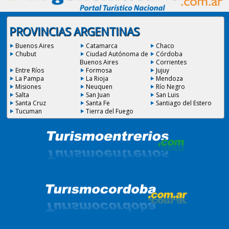
PROVINCIAS ARGENTINAS
Buenos Aires
Catamarca
Chaco
Chubut
Ciudad Autónoma de
Córdoba
Buenos Aires
Corrientes
Entre Ríos
Formosa
Jujuy
La Pampa
La Rioja
Mendoza
Misiones
Neuquen
Río Negro
Salta
San Juan
San Luis
Santa Cruz
Santa Fe
Santiago del Estero
Tucuman
Tierra del Fuego