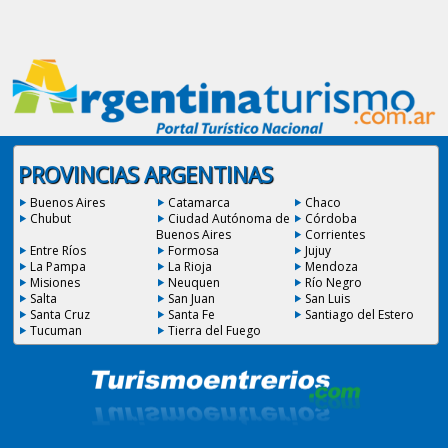
PROVINCIAS ARGENTINAS
Buenos Aires
Catamarca
Chaco
Chubut
Ciudad Autónoma de
Córdoba
Buenos Aires
Corrientes
Entre Ríos
Formosa
Jujuy
La Pampa
La Rioja
Mendoza
Misiones
Neuquen
Río Negro
Salta
San Juan
San Luis
Santa Cruz
Santa Fe
Santiago del Estero
Tucuman
Tierra del Fuego