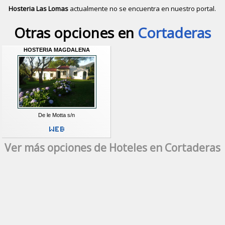
Hosteria Las Lomas
actualmente no se encuentra en nuestro portal.
Descubrir alternativas de
Hoteles
en 
Otras opciones en
Cortaderas
HOSTERIA MAGDALENA
De le Motta s/n
Ver más opciones de Hoteles en Cortaderas