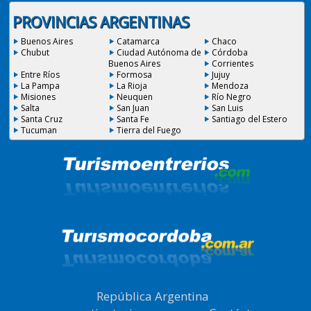
PROVINCIAS ARGENTINAS
Buenos Aires
Catamarca
Chaco
Chubut
Ciudad Autónoma de
Córdoba
Buenos Aires
Corrientes
Entre Ríos
Formosa
Jujuy
La Pampa
La Rioja
Mendoza
Misiones
Neuquen
Río Negro
Salta
San Juan
San Luis
Santa Cruz
Santa Fe
Santiago del Estero
Tucuman
Tierra del Fuego
República Argentina
|