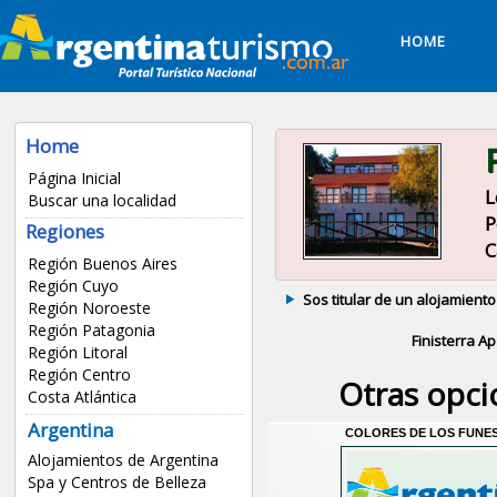
HOME
Home
Página Inicial
L
Buscar una localidad
P
Regiones
C
Región Buenos Aires
Región Cuyo
Sos titular de un alojamiento
Región Noroeste
Región Patagonia
Finisterra Ap
Región Litoral
Región Centro
Otras opc
Costa Atlántica
Argentina
COLORES DE LOS FUNE
Alojamientos de Argentina
Spa y Centros de Belleza