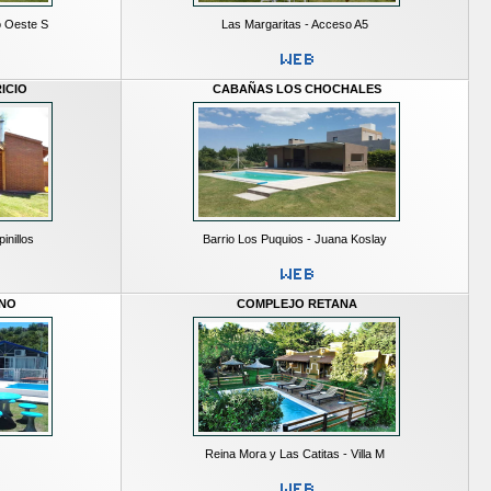
o Oeste S
Las Margaritas - Acceso A5
ICIO
CABAÑAS LOS CHOCHALES
inillos
Barrio Los Puquios - Juana Koslay
INO
COMPLEJO RETANA
Reina Mora y Las Catitas - Villa M