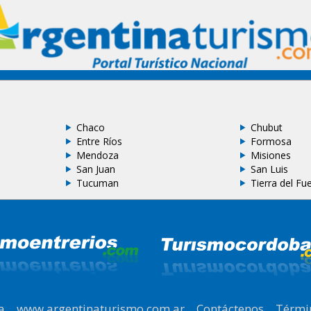
Chaco
Chubut
Entre Ríos
Formosa
Mendoza
Misiones
San Juan
San Luis
Tucuman
Tierra del Fu
a
|
www.argentinaturismo.com.ar
|
Contáctenos
|
Térmi