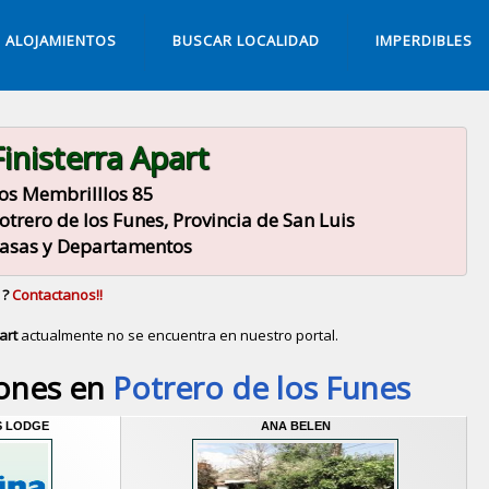
ALOJAMIENTOS
BUSCAR LOCALIDAD
IMPERDIBLES
Finisterra Apart
os Membrilllos 85
otrero de los Funes, Provincia de San Luis
asas y Departamentos
 ?
Contactanos!!
art
actualmente no se encuentra en nuestro portal.
Descubrir alternativas de
Casas y Departamentos
en l
iones en
Potrero de los Funes
S LODGE
ANA BELEN