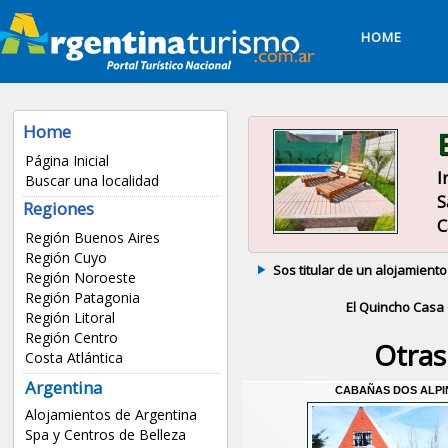
HOME
Home
Página Inicial
I
Buscar una localidad
S
Regiones
C
Región Buenos Aires
Región Cuyo
Sos titular de un alojamiento
Región Noroeste
Región Patagonia
El Quincho Casa
Región Litoral
Región Centro
Otras
Costa Atlántica
Argentina
CABAÑAS DOS ALPI
Alojamientos de Argentina
Spa y Centros de Belleza