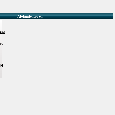
Alojamientos en
ías
as
ue