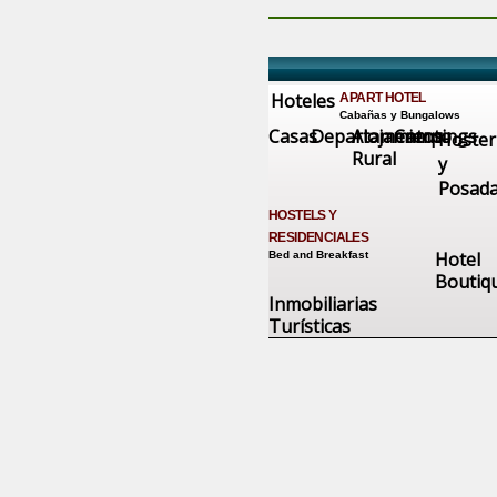
Hoteles
APART HOTEL
Cabañas y Bungalows
Casas
Departamentos
Alojamiento
Campings
Hoster
Rural
y
Posad
HOSTELS Y
RESIDENCIALES
Hotel
Bed and Breakfast
Boutiq
Inmobiliarias
Turísticas