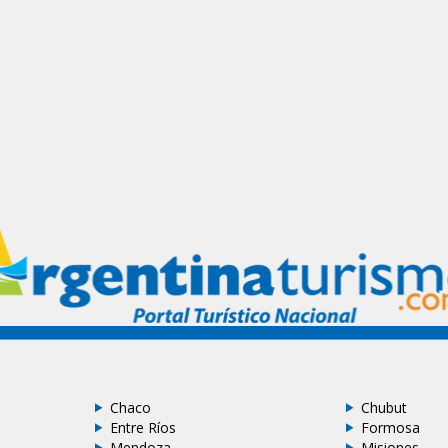
Chaco
Chubut
Entre Ríos
Formosa
Mendoza
Misiones