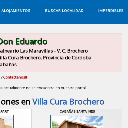
ALOJAMIENTOS
BUSCAR LOCALIDAD
IMPERDIBLES
Don Eduardo
alneario Las Maravillas - V. C. Brochero
illa Cura Brochero, Provincia de Cordoba
abañas
 ?
Contactanos!!
do
actualmente no se encuentra en nuestro portal.
Descubrir alternativas de
Cabañas
en la ciudad de
Vil
iones en
Villa Cura Brochero
APART
CABAÑAS SANTA INES