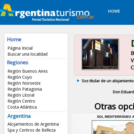
HOME
Home
Página Inicial
B
Buscar una localidad
V
Regiones
C
Región Buenos Aires
Región Cuyo
Sos titular de un alojamiento
Región Noroeste
Región Patagonia
Don Eduar
Región Litoral
Región Centro
Otras opc
Costa Atlántica
Argentina
SOL MEDITERRÁNEO 
Alojamientos de Argentina
Spa y Centros de Belleza