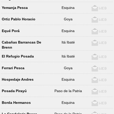
Yemanja Pesca
Esquina
Ortiz Pablo Horacio
Goya
Equé Porá
Esquina
Cabañas Barrancas De
Itá Ibaté
Brenn
El Refugio Posada
Itá Ibaté
Ferrari Pesca
Goya
Hospedaje Andres
Esquina
Posada Pirayú
Paso de la Patria
Borda Hermanos
Esquina