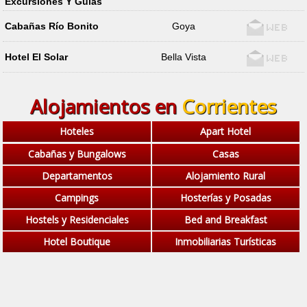
Excursiones Y Guías
Cabañas Río Bonito
Goya
Hotel El Solar
Bella Vista
Alojamientos en
Corrientes
Hoteles
Apart Hotel
Cabañas y Bungalows
Casas
Departamentos
Alojamiento Rural
Campings
Hosterías y Posadas
Hostels y Residenciales
Bed and Breakfast
Hotel Boutique
Inmobiliarias Turísticas