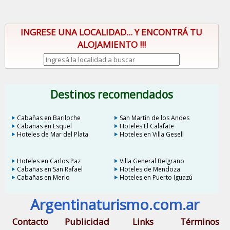
INGRESE UNA LOCALIDAD... Y ENCONTRÁ TU
ALOJAMIENTO !!!
Destinos recomendados
Cabañas en Bariloche
San Martín de los Andes
Cabañas en Esquel
Hoteles El Calafate
Hoteles de Mar del Plata
Hoteles en Villa Gesell
Hoteles en Carlos Paz
Villa General Belgrano
Cabañas en San Rafael
Hoteles de Mendoza
Cabañas en Merlo
Hoteles en Puerto Iguazú
Argentinaturismo.com.ar
Contacto
Publicidad
Links
Términos