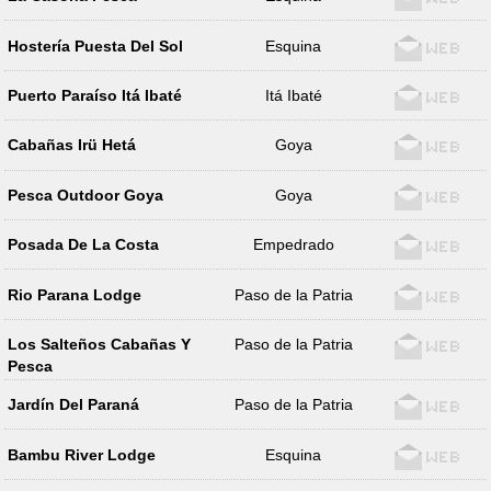
Hostería Puesta Del Sol
Esquina
Puerto Paraíso Itá Ibaté
Itá Ibaté
Cabañas Irü Hetá
Goya
Pesca Outdoor Goya
Goya
Posada De La Costa
Empedrado
Rio Parana Lodge
Paso de la Patria
Los Salteños Cabañas Y
Paso de la Patria
Pesca
Jardín Del Paraná
Paso de la Patria
Bambu River Lodge
Esquina