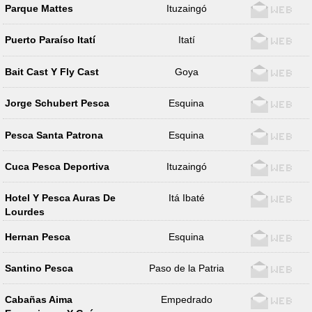
Parque Mattes
Ituzaingó
Puerto Paraíso Itatí
Itatí
Bait Cast Y Fly Cast
Goya
Jorge Schubert Pesca
Esquina
Pesca Santa Patrona
Esquina
Cuca Pesca Deportiva
Ituzaingó
Hotel Y Pesca Auras De
Itá Ibaté
Lourdes
Hernan Pesca
Esquina
Santino Pesca
Paso de la Patria
Cabañas Aima
Empedrado