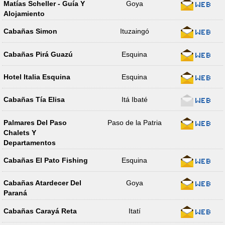
Matías Scheller - Guía Y
Goya
Alojamiento
Cabañas Simon
Ituzaingó
Cabañas Pirá Guazú
Esquina
Hotel Italia Esquina
Esquina
Cabañas Tía Elisa
Itá Ibaté
Palmares Del Paso
Paso de la Patria
Chalets Y
Departamentos
Cabañas El Pato Fishing
Esquina
Cabañas Atardecer Del
Goya
Paraná
Cabañas Carayá Reta
Itatí