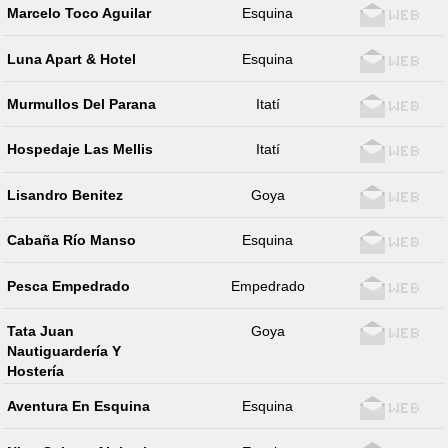
Marcelo Toco Aguilar
Esquina
Luna Apart & Hotel
Esquina
Murmullos Del Parana
Itatí
Hospedaje Las Mellis
Itatí
Lisandro Benitez
Goya
Cabaña Río Manso
Esquina
Pesca Empedrado
Empedrado
Tata Juan
Goya
Nautiguardería Y
Hostería
Aventura En Esquina
Esquina