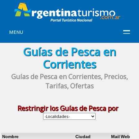
MENU
Guías de Pesca en
Corrientes
Guías de Pesca en Corrientes, Precios,
Tarifas, Ofertas
Restringir los
Guías de Pesca
por
Nombre
Ciudad
Mail
Web