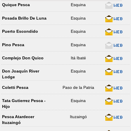
Quique Pesca
Esquina
Posada Brillo De Luna
Esquina
Puerto Escondido
Esquina
Pino Pesca
Esquina
Complejo Don Quico
Itá Ibaté
Don Joaquín River
Esquina
Lodge
Coletti Pesca
Paso de la Patria
Tata Gutierrez Pesca -
Esquina
Hijo
Pesca Atardecer
Ituzaingó
Ituzaingó