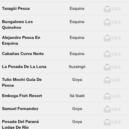
Taragüi Pesca
Esquina
Bungalows Los
Esquina
Quinchos
Alejandro Pesca En
Esquina
Esquina
Cabañas Curva Norte
Esquina
La Posada De La Luna
Ituzaingó
Tulio Mochi Guía De
Goya
Pesca
Emboga Fish Resort
Itá Ibaté
Samuel Fernandez
Goya
Posada Del Paraná
Goya
Lodge De Río