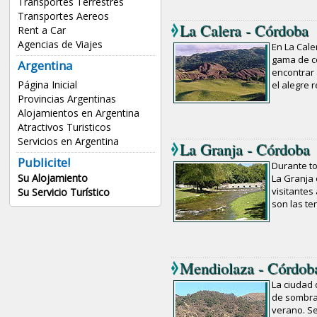
Transportes Terrestres
Transportes Aereos
La Calera - Córdoba
Rent a Car
Agencias de Viajes
En La Cale
gama de c
Argentina
encontrar 
Página Inicial
el alegre 
Provincias Argentinas
Alojamientos en Argentina
Atractivos Turisticos
Servicios en Argentina
La Granja - Córdoba
Publicite!
Durante to
Su Alojamiento
La Granja 
visitantes
Su Servicio Turístico
son las te
Mendiolaza - Córdob
La ciudad 
de sombra
verano. Se 