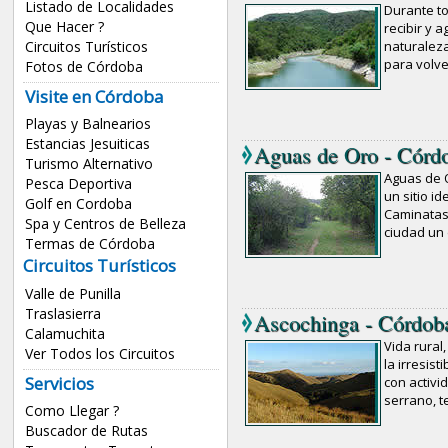
Listado de Localidades
Durante to
Que Hacer ?
recibir y a
Circuitos Turísticos
naturaleza
para volve
Fotos de Córdoba
Visite en Córdoba
Playas y Balnearios
Estancias Jesuiticas
Aguas de Oro - Córd
Turismo Alternativo
Aguas de O
Pesca Deportiva
un sitio i
Golf en Cordoba
Caminatas,
Spa y Centros de Belleza
ciudad un 
Termas de Córdoba
Circuitos Turísticos
Valle de Punilla
Traslasierra
Ascochinga - Córdob
Calamuchita
Vida rural
Ver Todos los Circuitos
la irresist
Servicios
con activid
serrano, 
Como Llegar ?
Buscador de Rutas