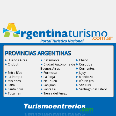
PROVINCIAS ARGENTINAS
Buenos Aires
Catamarca
Chaco
Chubut
Ciudad Autónoma de
Córdoba
Buenos Aires
Corrientes
Entre Ríos
Formosa
Jujuy
La Pampa
La Rioja
Mendoza
Misiones
Neuquen
Río Negro
Salta
San Juan
San Luis
Santa Cruz
Santa Fe
Santiago del Estero
Tucuman
Tierra del Fuego