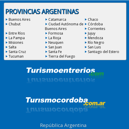
PROVINCIAS ARGENTINAS
Buenos Aires
Catamarca
Chaco
Chubut
Ciudad Autónoma de
Córdoba
Buenos Aires
Corrientes
Entre Ríos
Formosa
Jujuy
La Pampa
La Rioja
Mendoza
Misiones
Neuquen
Río Negro
Salta
San Juan
San Luis
Santa Cruz
Santa Fe
Santiago del Estero
Tucuman
Tierra del Fuego
República Argentina
|