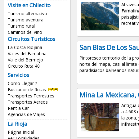
Visite en Chilecito
Atravesa
Famatin
Turismo alternativo
paisajíst
Turismo aventura
recreativ
Turismo rural
Caminos del vino
Circuitos Turisticos
San Blas De Los Sau
La Costa Riojana
Valles del Famatina
Pintoresco territorio de la pr
Valle del Bermejo
norte del mapa, casi al límit
Circuito Ruta 40
paradisíacos balnearios natur
Servicios
Como Llegar ?
Buscador de Rutas
Mina La Mexicana, 
Transportes Terrestres
Transportes Aereos
Antigua o
Rent a Car
a 4.603 m
Agencias de Viajes
la zona,
La Rioja
infraestru
Página Inicial
Ver Localidades