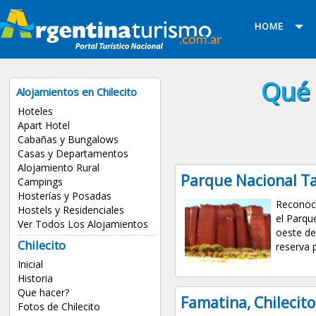
HOME
Qué 
Alojamientos en Chilecito
Hoteles
Apart Hotel
Cabañas y Bungalows
Casas y Departamentos
Alojamiento Rural
Parque Nacional Ta
Campings
Hosterías y Posadas
Reconoci
Hostels y Residenciales
el Parqu
Ver Todos Los Alojamientos
oeste de 
Chilecito
reserva p
Inicial
Historia
Que hacer?
Famatina, Chilecito
Fotos de Chilecito