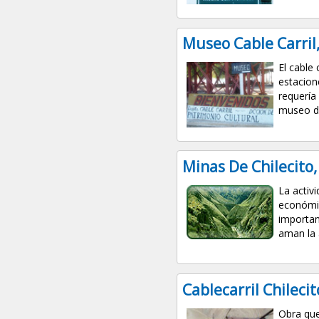
Museo Cable Carril,
El cable 
estacion
requería
museo d
Minas De Chilecito,
La activ
económic
importan
aman la a
Cablecarril Chileci
Obra que 