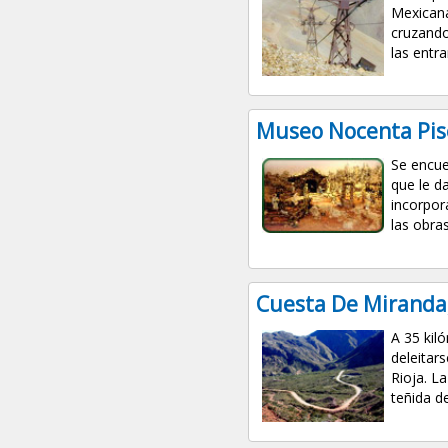
Mexicana
cruzando
las entra
Museo Nocenta Pise
Se encue
que le d
incorpor
las obra
Cuesta De Miranda,
A 35 kiló
deleitar
Rioja. L
teñida d