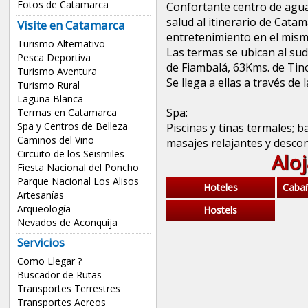
Fotos de Catamarca
Confortante centro de agua
salud al itinerario de Catam
Visite en Catamarca
entretenimiento en el mism
Turismo Alternativo
Las termas se ubican al sud
Pesca Deportiva
de Fiambalá, 63Kms. de Tin
Turismo Aventura
Se llega a ellas a través de 
Turismo Rural
Laguna Blanca
Spa:
Termas en Catamarca
Spa y Centros de Belleza
Piscinas y tinas termales; 
Caminos del Vino
masajes relajantes y descon
Circuito de los Seismiles
Alo
Fiesta Nacional del Poncho
Parque Nacional Los Alisos
Hoteles
Caba
Artesanías
Arqueología
Hostels
Nevados de Aconquija
Servicios
Como Llegar ?
Buscador de Rutas
Transportes Terrestres
Transportes Aereos