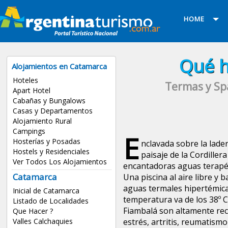
HOME
Qué h
Alojamientos en Catamarca
Hoteles
Termas y Sp
Apart Hotel
Cabañas y Bungalows
Casas y Departamentos
Alojamiento Rural
Campings
E
Hosterías y Posadas
nclavada sobre la lade
Hostels y Residenciales
paisaje de la Cordille
Ver Todos Los Alojamientos
encantadoras aguas terapéu
Catamarca
Una piscina al aire libre y 
aguas termales hipertémicas
Inicial de Catamarca
temperatura va de los 38º C
Listado de Localidades
Fiambalá son altamente rec
Que Hacer ?
Valles Calchaquies
estrés, artritis, reumatismo 