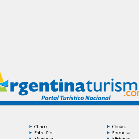
Chaco
Chubut
Entre Ríos
Formosa
Mendoza
Misiones