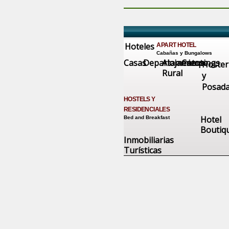
Hoteles
APART HOTEL
Cabañas y Bungalows
Casas
Departamentos
Alojamiento
Campings
Hoster
Rural
y
Posad
HOSTELS Y
RESIDENCIALES
Hotel
Bed and Breakfast
Boutiq
Inmobiliarias
Turísticas