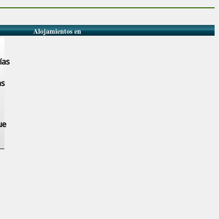
Alojamientos en
ías
as
ue