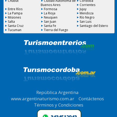
Chubut
Ciudad Autónoma de
Córdoba
Buenos Aires
Corrientes
Entre Ríos
Formosa
Jujuy
La Pampa
La Rioja
Mendoza
Misiones
Neuquen
Río Negro
Salta
San Juan
San Luis
Santa Cruz
Santa Fe
Santiago del Estero
Tucuman
Tierra del Fuego
República Argentina
|
www.argentinaturismo.com.ar
|
Contáctenos
|
Términos y Condiciones
.
3434512943