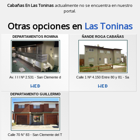
Cabañas En Las Toninas
actualmente no se encuentra en nuestro
portal.
Descubrir alternativas de
Cabañas
e
Otras opciones en
Las Toninas
DEPARTAMENTOS ROMINA
ÑANDE ROGA CABAÑAS
Av. I I I Nº 2.531 - San Clemente d
Calle 1 Nº 4.150 Entre 80 y 81 - Sa
DEPARTAMENTO GUILLERMO
Calle 70 N° 83 - San Clemente del T