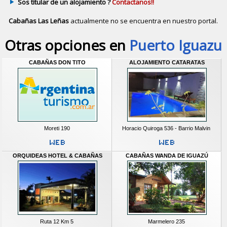
Sos titular de un alojamiento ?
Contactanos!!
Cabañas Las Leñas
actualmente no se encuentra en nuestro portal.
Descubrir alternativas de
Cabañas
e
Otras opciones en
Puerto Iguazu
CABAÑAS DON TITO
ALOJAMIENTO CATARATAS
Moreti 190
Horacio Quiroga 536 - Barrio Malvin
ORQUIDEAS HOTEL & CABAÑAS
CABAÑAS WANDA DE IGUAZÚ
Ruta 12 Km 5
Marmelero 235