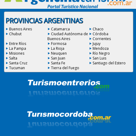
PROVINCIAS ARGENTINAS
Buenos Aires
Catamarca
Chaco
Chubut
Ciudad Autónoma de
Córdoba
Buenos Aires
Corrientes
Entre Ríos
Formosa
Jujuy
La Pampa
La Rioja
Mendoza
Misiones
Neuquen
Río Negro
Salta
San Juan
San Luis
Santa Cruz
Santa Fe
Santiago del Estero
Tucuman
Tierra del Fuego